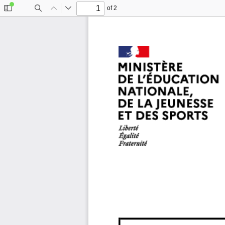
of 2
Toggle
Find
Previous
Next
Sidebar