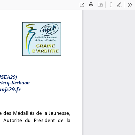
Open
Print
Save
Text
Draw
To
JSEA29)
elecq
-
Kerhuon
mjs29.fr
e des Médaillés de la Jeunesse,
e Autorité du Président de la