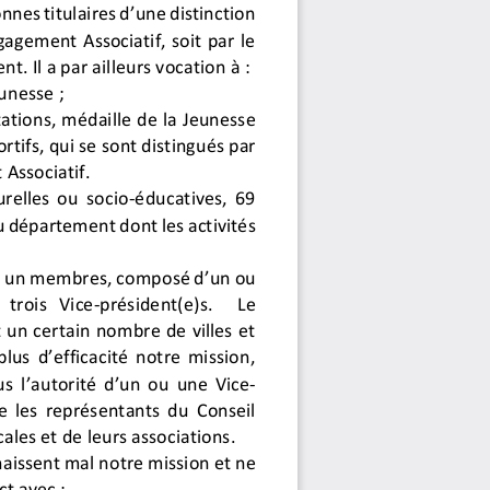
nes titulaires d’une distinction
gagement Associatif, soit par le
. Il a par ailleurs vocation à :
unesse ;
ations, médaille de la Jeunesse
rtifs, qui se sont distingués par
 Associatif.
urelles ou socio-éducatives, 69
département dont les activités
 u
n membres, composé d’un ou
trois
Vice-président(e)s.
Le
un certain nombre de villes et
us d’efficacité notre mission,
s l
’autorité d’un ou une Vice-
re les représentants du Conseil
cales et de leurs associations.
aissent mal notre mission et ne
t avec :