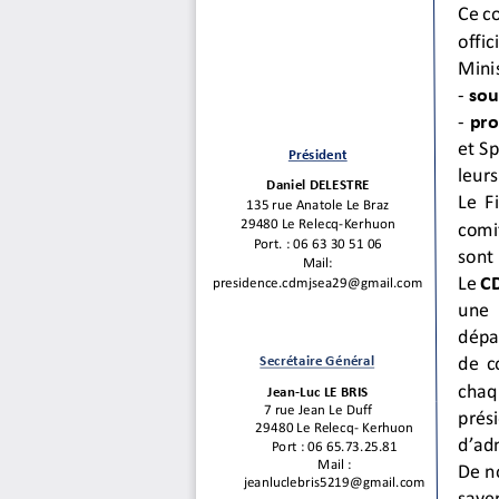
Ce co
offic
Minis
-
sou
-
pro
et Sp
Président
leurs
Daniel DELESTRE
Le F
135 rue Anatole Le Braz
29480 Le Relecq
-
Kerhuon
comi
Port. : 06 63 30 51 06
sont
Mail:
Le
CD
p
residence.cdmjsea29@gmail.com
une
dépa
de c
Secrétaire Général
chaq
Jean
-
Luc LE BRIS
7 rue Jean Le Duff
prés
29480 Le Relecq
-
Kerhuon
d’adm
Port
: 06
65.73.25.81
Mail
:
De n
jeanluclebris5219@gmail.com
save