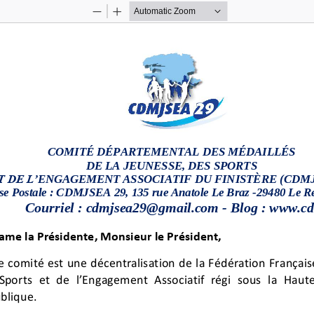
Zoom
Zoom
Out
In
C
OMITÉ DÉPARTEMENTAL DES MÉDAILLÉ
S
DE LA JEUNESSE, DES SPORTS
T DE L’
ENGAGEMENT ASSOCIATIF DU FINISTÈ
RE (CDM
se Postale
: CDMJSEA 29,
135 rue Anatole Le Braz
-
29480 Le
R
Courriel
: cdmjsea
29
@gmail.com
-
Blog
: www.cd
me la Présidente, Monsieur le Président,
e comité est une décentralisation de la Fédération Français
Sports et de l’Engagement Associatif régi sous la Haut
blique.