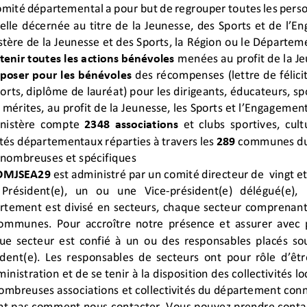
mité départemental a pour but de regrouper toutes les person
ielle décernée au titre de la Jeunesse, des Sports et de l’En
tère de la Jeunesse et des Sports, la Région ou le Département
tenir toutes les actions bénévoles menées au profit de la Je
poser pour les bénévoles des récompenses (lettre de félicit
orts, diplôme de lauréat) pour les dirigeants, éducateurs, spo
 mérites, au profit de la Jeunesse, les Sports et l’Engagement
inistère compte
2348
associations et clubs sportives, cult
tés départementaux réparties à travers les
289 communes du 
 nombreuses et spécifiques
MJSEA29 est administré par un comité directeur de vingt et
Président(e),
un
ou
une
Vice-président(e)
délégué(e),
rtement est divisé en secteurs, chaque secteur comprenant 
ommunes. Pour accroître notre présence et assurer avec pl
ue secteur est confié à un ou des responsables placés sou
ident(e). Les responsables de secteurs ont pour rôle
d’êt
inistration et de se tenir à la disposition des collectivités lo
ombreuses associations et collectivités du département conn
nt pas comment nous contacter. Vous pouvez prendre contac