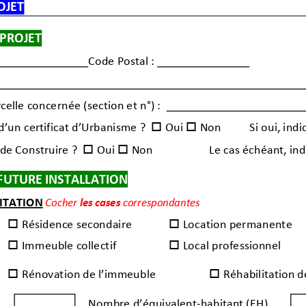
OJET
 PROJET
Code Postal :
celle concernée (section et n°) :
t d’un certificat d’Urbanisme
?

Oui

Non
Si oui, indi
s de Construire ?

Oui

Non
Le cas échéant, indi
 FUTURE INSTALLATION
ITATION
Cocher
les cases
correspondantes

Résidence secondaire

Location permanente

Immeuble collectif

Local professionnel

Rénovation de l’immeuble

Réhabilitation d
Nombre d’équivalent
-habitant (EH)