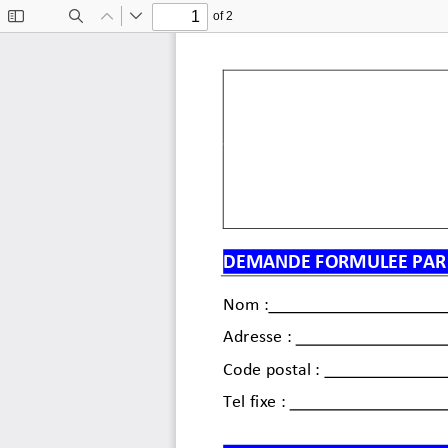
of 2
Toggle
Find
Previous
Next
Sidebar
DEMANDE FORMULEE PAR 
Nom :
Adresse :
Code postal :
Tel fixe :