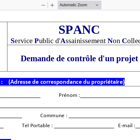
Zoom
Zoom
Out
In
SPANC
S
ervice
P
ublic d'
A
ssainissement
N
on
C
olle
Demande de contrôle d'un projet
:
(Adresse de correspondance
du propriétaire
)
Prénom :
Commune :
Tel Portable :
E-mail :