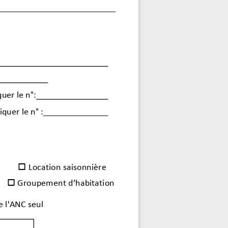
quer le n°:
quer le n° :

Location saisonnière

Groupement d’habitation
e l'ANC seul