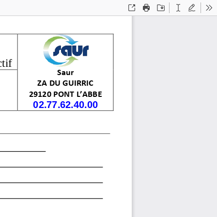
Open
Print
Save
Text
Draw
To
ctif
Saur
ZA DU GUIRRIC
29120 PONT L’ABBE
02.77.62.40.00