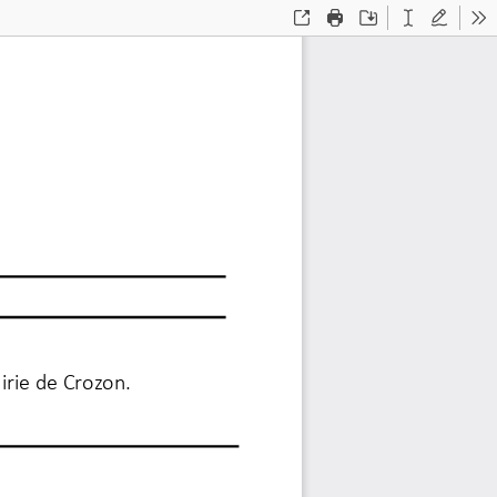
Open
Print
Save
Text
Draw
To
irie de Crozon.