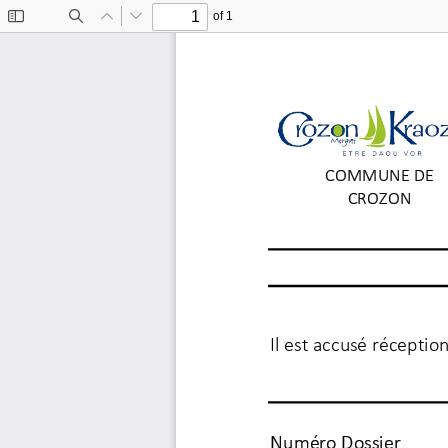
of 1
Toggle
Find
Previous
Next
Sidebar
COMMUNE DE
CROZON
Il est accusé récepti
Numéro Dossier