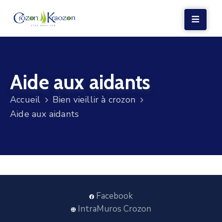
LA
MAIRIE
Aide aux aidants
VIE
LOCALE
Accueil
Bien vieillir à crozon
VIE
Aide aux aidants
SOCIALE
TERRE
ET
MER
VOS
Facebook
DÉMARCHES
IntraMuros Crozon