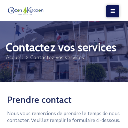
LA
MAIRIE
Contactez vos services
VIE
LOCALE
Accueil
Contactez vos services
VIE
SOCIALE
TERRE
ET
Prendre contact
MER
VOS
Nous vous remercions de prendre le temps de nous
DÉMARCHES
contacter. Veuillez remplir le formulaire ci-dessous.