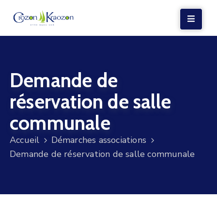
LA
MAIRIE
Demande de
VIE
LOCALE
réservation de salle
VIE
communale
SOCIALE
Accueil
Démarches associations
TERRE
Demande de réservation de salle communale
ET
MER
VOS
DÉMARCHES