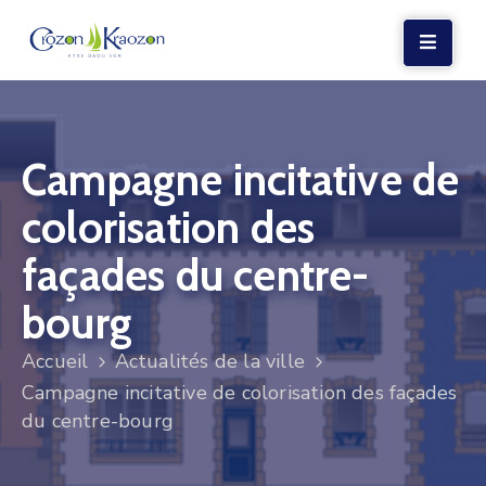
LA
MAIRIE
Campagne incitative de
VIE
LOCALE
colorisation des
VIE
façades du centre-
SOCIALE
bourg
TERRE
ET
Accueil
Actualités de la ville
MER
Campagne incitative de colorisation des façades
du centre-bourg
VOS
DÉMARCHES