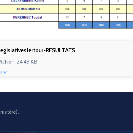
egislatives1ertour-RESULTATS
fichier : 24.48 KB
ner
nistère).