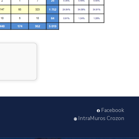
Facebook
IntraMuros Crozon