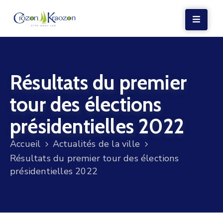
LA
MAIRIE
Résultats du premier
VIE
LOCALE
tour des élections
VIE
présidentielles 2022
SOCIALE
Accueil
Actualités de la ville
TERRE
Résultats du premier tour des élections
ET
présidentielles 2022
MER
VOS
DÉMARCHES