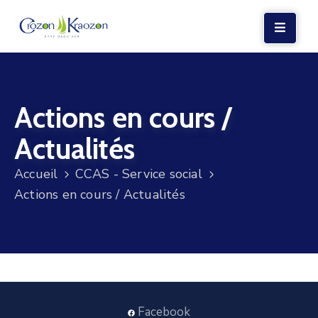
LA
MAIRIE
Actions en cours /
VIE
LOCALE
Actualités
VIE
Accueil
CCAS - Service social
SOCIALE
Actions en cours / Actualités
TERRE
ET
MER
VOS
DÉMARCHES
Facebook