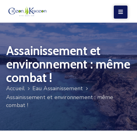
LA
MAIRIE
Assainissement et
VIE
LOCALE
environnement : même
VIE
combat !
SOCIALE
Accueil
Eau Assainissement
TERRE
Assainissement et environnement : même
ET
combat !
MER
VOS
DÉMARCHES