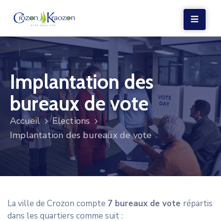
LA
MAIRIE
Implantation des
VIE
LOCALE
bureaux de vote
VIE
Accueil
Elections
SOCIALE
Implantation des bureaux de vote
TERRE
ET
MER
VOS
La ville de Crozon compte
7 bureaux de vote
répartis
DÉMARCHES
dans les quartiers comme suit :