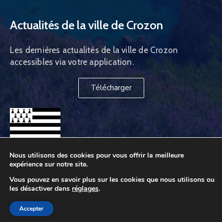
Actualités de la ville de Crozon
Les dernières actualités de la ville de Crozon
accessibles via votre application.
Télécharger
Nous utilisons des cookies pour vous offrir la meilleure
expérience sur notre site.
Vous pouvez en savoir plus sur les cookies que nous utilisons ou
les désactiver dans
réglages
.
Ville de Crozon © 2026. Tous droits réservés
Accepter
Site internet réalisé par
Webdesign29
, agence web à Brest