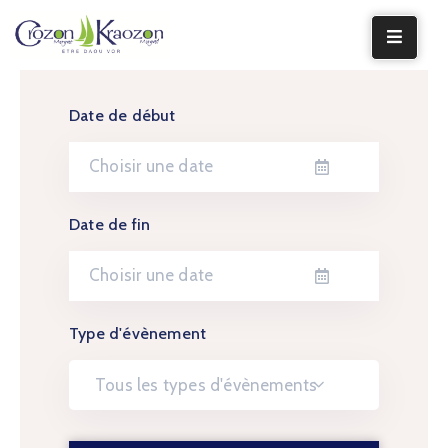
LA
MAIRIE
Date de début
VIE
LOCALE
Date de fin
VIE
SOCIALE
TERRE
ET
Type d'évènement
MER
Tous les types d'évènements
VOS
DÉMARCHES