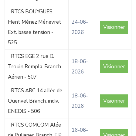
RTCS BOUYGUES
Hent Ménez Ménevret
24-06-
Visionner
Ext. basse tension -
2026
525
RTCS EGE 2 rue D.
18-06-
Trouin Rempla. Branch.
Visionner
2026
Aérien - 507
RTCS ARC 14 allée de
18-06-
Quenvel Branch. indiv.
Visionner
2026
ENEDIS - 506
RTCS COMCOM Alée
16-06-
de Rulianec Branch. E.P.
Visionner