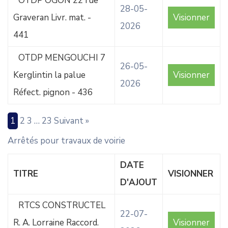
OTDP OGON 22 rue
28-05-
Graveran Livr. mat. -
Visionner
2026
441
OTDP MENGOUCHI 7
26-05-
Kerglintin la palue
Visionner
2026
Réfect. pignon - 436
1
2
3
…
23
Suivant »
Arrêtés pour travaux de voirie
DATE
TITRE
VISIONNER
D'AJOUT
RTCS CONSTRUCTEL
22-07-
R. A. Lorraine Raccord.
Visionner