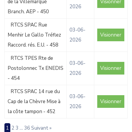
de la Villemarqué
Visionner
2026
Branch. AEP - 450
RTCS SPAC Rue
03-06-
Menhir Le Gallo Tréflez
Visionner
2026
Raccord. rés. E.U. - 458
RTCS TPES Rte de
03-06-
Postolonnec Tx ENEDIS
Visionner
2026
- 454
RTCS SPAC 14 rue du
03-06-
Cap de la Chèvre Mise à
Visionner
2026
la côte tampon - 452
1
2
3
…
36
Suivant »