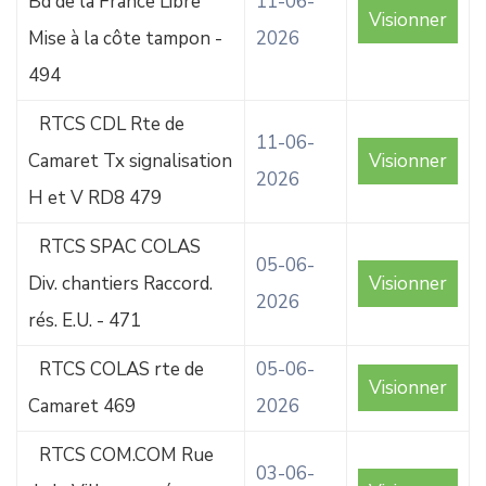
Bd de la France Libre
11-06-
Visionner
Mise à la côte tampon -
2026
494
RTCS CDL Rte de
11-06-
Camaret Tx signalisation
Visionner
2026
H et V RD8 479
RTCS SPAC COLAS
05-06-
Div. chantiers Raccord.
Visionner
2026
rés. E.U. - 471
RTCS COLAS rte de
05-06-
Visionner
Camaret 469
2026
RTCS COM.COM Rue
03-06-