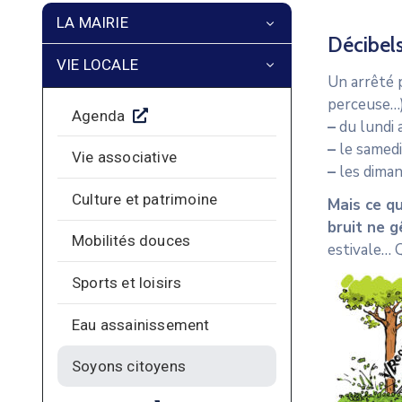
LA MAIRIE
Décibels
VIE LOCALE
Un arrêté 
perceuse…
Agenda
–
du lundi 
–
le samedi
Vie associative
–
les diman
Culture et patrimoine
Mais ce qu
bruit ne g
Mobilités douces
estivale… 
Sports et loisirs
Eau assainissement
Soyons citoyens