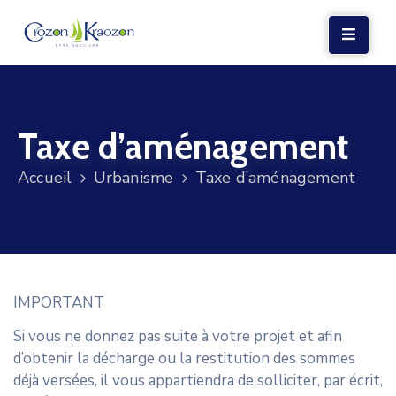
LA
MAIRIE
Taxe d’aménagement
VIE
LOCALE
Accueil
Urbanisme
Taxe d’aménagement
VIE
SOCIALE
TERRE
ET
IMPORTANT
MER
Si vous ne donnez pas suite à votre projet et afin
VOS
d’obtenir la décharge ou la restitution des sommes
DÉMARCHES
déjà versées, il vous appartiendra de solliciter, par écrit,