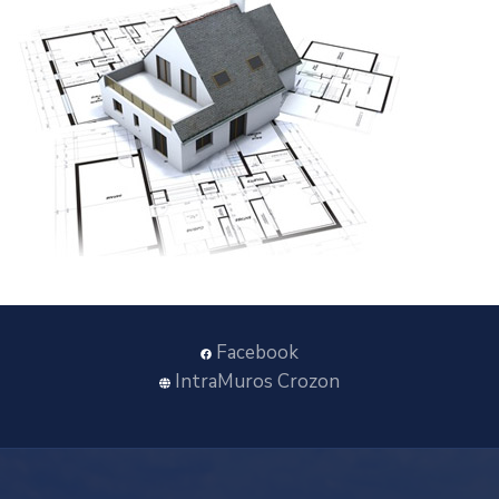
Facebook
IntraMuros Crozon