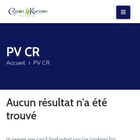
LA
MAIRIE
PV CR
VIE
LOCALE
Accueil
PV CR
VIE
SOCIALE
TERRE
Aucun résultat n'a été
ET
MER
trouvé
VOS
DÉMARCHES
It seems we can’t find what you’re looking for.