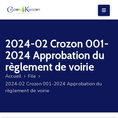
LA
MAIRIE
2024-02 Crozon 001-
VIE
LOCALE
2024 Approbation du
VIE
règlement de voirie
SOCIALE
Accueil
File
TERRE
2024-02 Crozon 001-2024 Approbation du
ET
règlement de voirie
MER
VOS
DÉMARCHES