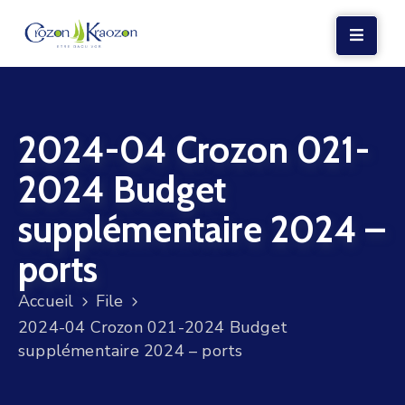
LA
MAIRIE
2024-04 Crozon 021-
VIE
LOCALE
2024 Budget
VIE
supplémentaire 2024 –
SOCIALE
ports
TERRE
ET
Accueil
File
MER
2024-04 Crozon 021-2024 Budget
supplémentaire 2024 – ports
VOS
DÉMARCHES