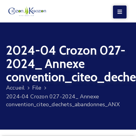
LA
MAIRIE
2024-04 Crozon 027-
VIE
LOCALE
2024_ Annexe
VIE
convention_citeo_dech
SOCIALE
Accueil
File
TERRE
2024-04 Crozon 027-2024_ Annexe
ET
convention_citeo_dechets_abandonnes_ANX
MER
VOS
DÉMARCHES