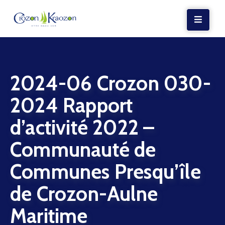
LA
MAIRIE
2024-06 Crozon 030-
VIE
LOCALE
2024 Rapport
VIE
d’activité 2022 –
SOCIALE
Communauté de
TERRE
ET
Communes Presqu’île
MER
de Crozon-Aulne
VOS
DÉMARCHES
Maritime