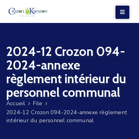
LA
MAIRIE
2024-12 Crozon 094-
VIE
LOCALE
2024-annexe
VIE
règlement intérieur du
SOCIALE
personnel communal
TERRE
ET
Accueil
File
MER
2024-12 Crozon 094-2024-annexe règlement
intérieur du personnel communal
VOS
DÉMARCHES