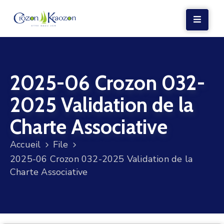
LA
MAIRIE
2025-06 Crozon 032-
VIE
LOCALE
2025 Validation de la
VIE
Charte Associative
SOCIALE
Accueil
File
TERRE
2025-06 Crozon 032-2025 Validation de la
ET
Charte Associative
MER
VOS
DÉMARCHES