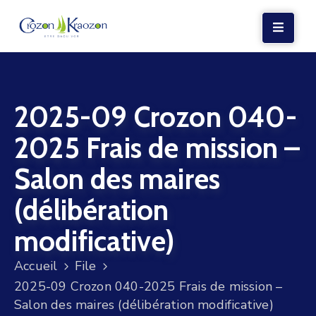
LA
MAIRIE
2025-09 Crozon 040-
VIE
LOCALE
2025 Frais de mission –
VIE
Salon des maires
SOCIALE
(délibération
TERRE
ET
modificative)
MER
Accueil
File
VOS
2025-09 Crozon 040-2025 Frais de mission –
DÉMARCHES
Salon des maires (délibération modificative)