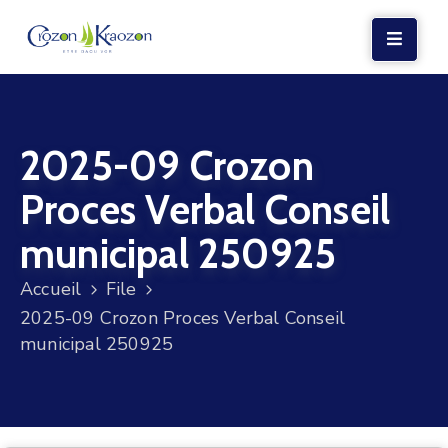
LA
MAIRIE
2025-09 Crozon
VIE
LOCALE
Proces Verbal Conseil
VIE
municipal 250925
SOCIALE
Accueil
File
TERRE
2025-09 Crozon Proces Verbal Conseil
ET
municipal 250925
MER
VOS
DÉMARCHES