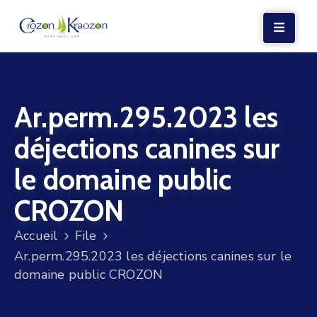
LA
MAIRIE
Ar.perm.295.2023 les
VIE
LOCALE
déjections canines sur
VIE
le domaine public
SOCIALE
CROZON
TERRE
ET
Accueil
File
MER
Ar.perm.295.2023 les déjections canines sur le
domaine public CROZON
VOS
DÉMARCHES