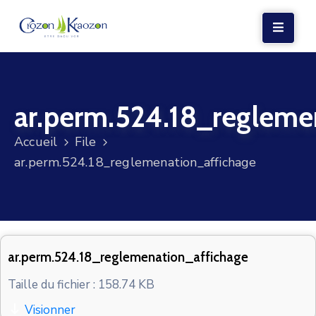
LA
MAIRIE
ar.perm.524.18_regleme
VIE
LOCALE
Accueil
File
VIE
ar.perm.524.18_reglemenation_affichage
SOCIALE
TERRE
ET
MER
ar.perm.524.18_reglemenation_affichage
VOS
Taille du fichier : 158.74 KB
DÉMARCHES
Visionner