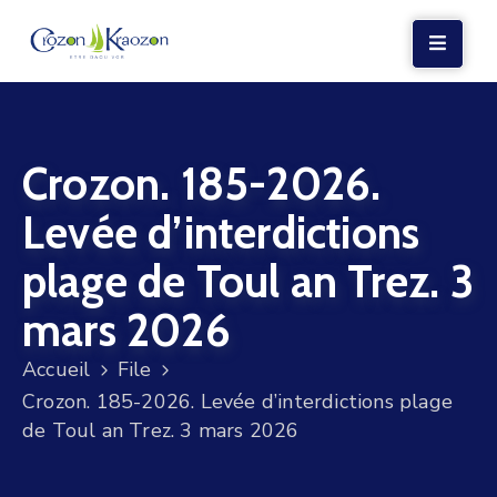
LA
MAIRIE
Crozon. 185-2026.
VIE
LOCALE
Levée d’interdictions
VIE
plage de Toul an Trez. 3
SOCIALE
mars 2026
TERRE
ET
Accueil
File
MER
Crozon. 185-2026. Levée d’interdictions plage
de Toul an Trez. 3 mars 2026
VOS
DÉMARCHES