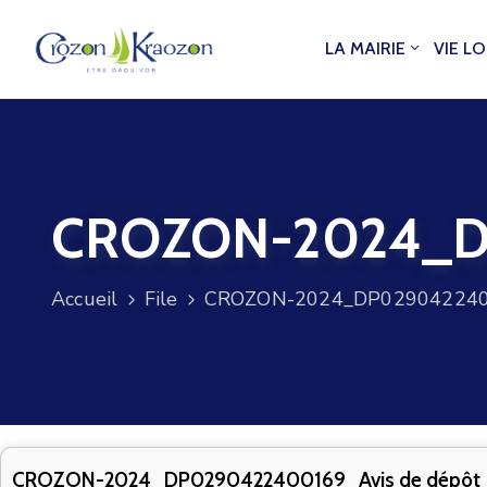
LA MAIRIE
VIE L
CROZON-2024_DP
Accueil
File
CROZON-2024_DP0290422400
CROZON-2024_DP0290422400169_Avis de dépôt