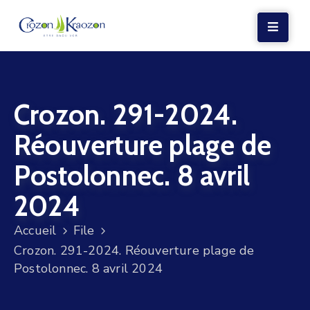
LA
MAIRIE
Crozon. 291-2024.
VIE
LOCALE
Réouverture plage de
VIE
Postolonnec. 8 avril
SOCIALE
2024
TERRE
ET
Accueil
File
MER
Crozon. 291-2024. Réouverture plage de
Postolonnec. 8 avril 2024
VOS
DÉMARCHES