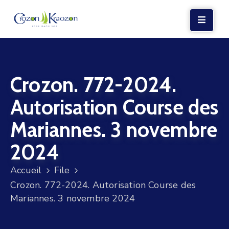
LA
MAIRIE
Crozon. 772-2024.
VIE
LOCALE
Autorisation Course des
VIE
Mariannes. 3 novembre
SOCIALE
2024
TERRE
ET
Accueil
File
MER
Crozon. 772-2024. Autorisation Course des
Mariannes. 3 novembre 2024
VOS
DÉMARCHES