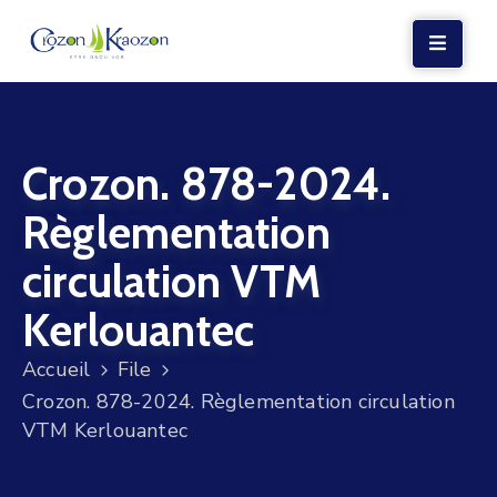
LA
MAIRIE
Crozon. 878-2024.
VIE
LOCALE
Règlementation
VIE
circulation VTM
SOCIALE
Kerlouantec
TERRE
ET
Accueil
File
MER
Crozon. 878-2024. Règlementation circulation
VTM Kerlouantec
VOS
DÉMARCHES