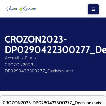
LA
MAIRIE
CROZON2023-
VIE
LOCALE
DP0290422300277_Deci
VIE
Accueil
File
SOCIALE
CROZON2023-
TERRE
DP0290422300277_Decision+avis
ET
MER
VOS
DÉMARCHES
CROZON2023-DP0290422300277_Decision+avis