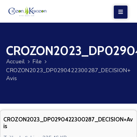
LA
MAIRIE
CROZON2023_DP02904
VIE
LOCALE
Accueil
File
VIE
CROZON2023_DP0290422300287_DECISION+
SOCIALE
Avis
TERRE
ET
MER
VOS
CROZON2023_DP0290422300287_DECISION+Av
is
DÉMARCHES