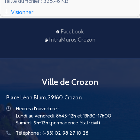
Taille du fichier : 325.46 KB
CONTACT
Visionner
Facebook
IntraMuros Crozon
Ville de Crozon
Place Léon Blum, 29160 Crozon
Heures d'ouverture :
Lundi au vendredi: 8h45-12h et 13h30-17h00
Samedi: 9h-12h (permanence état-civil)
Téléphone :
(+33) 02 98 27 10 28