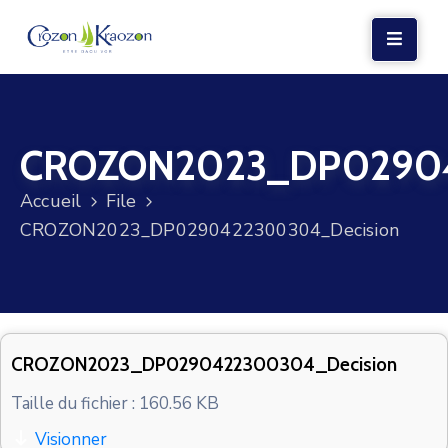
LA
MAIRIE
CROZON2023_DP02904
VIE
LOCALE
Accueil
File
VIE
CROZON2023_DP0290422300304_Decision
SOCIALE
TERRE
ET
MER
CROZON2023_DP0290422300304_Decision
VOS
Taille du fichier : 160.56 KB
DÉMARCHES
Visionner