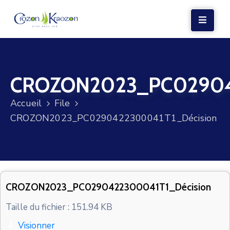
LA
MAIRIE
CROZON2023_PC02904
VIE
LOCALE
Accueil
File
VIE
CROZON2023_PC0290422300041T1_Décision
SOCIALE
TERRE
ET
MER
CROZON2023_PC0290422300041T1_Décision
VOS
Taille du fichier : 151.94 KB
DÉMARCHES
Visionner