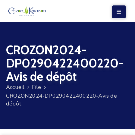
LA
MAIRIE
CROZON2024-
VIE
LOCALE
DP0290422400220-
VIE
Avis de dépôt
SOCIALE
Accueil
File
TERRE
CROZON2024-DP0290422400220-Avis de
ET
dépôt
MER
VOS
DÉMARCHES