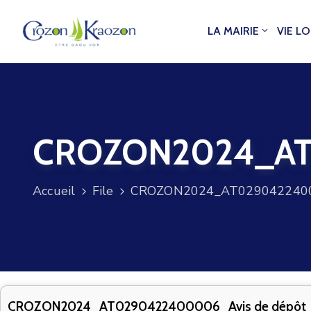
LA MAIRIE
VIE L
CROZON2024_AT0
Accueil
File
CROZON2024_AT02904224000
CROZON2024_AT0290422400006_Avis de dépôt