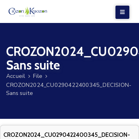
LA
MAIRIE
CROZON2024_CU0290
VIE
LOCALE
Sans suite
VIE
Accueil
File
SOCIALE
CROZON2024_CU0290422400345_DECISION-
TERRE
Sans suite
ET
MER
VOS
DÉMARCHES
CROZON2024_CU0290422400345_DECISION-