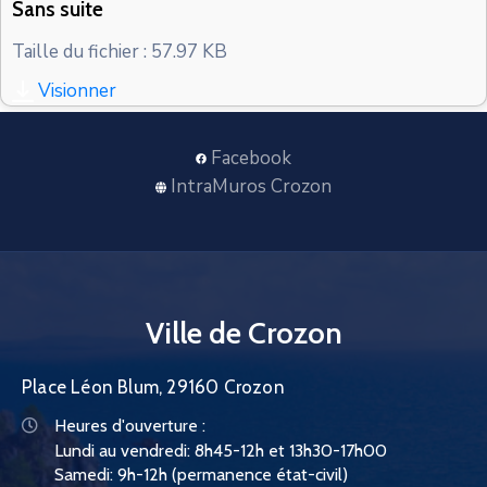
Sans suite
CONTACT
Taille du fichier : 57.97 KB
Visionner
Facebook
IntraMuros Crozon
Ville de Crozon
Place Léon Blum, 29160 Crozon
Heures d'ouverture :
Lundi au vendredi: 8h45-12h et 13h30-17h00
Samedi: 9h-12h (permanence état-civil)