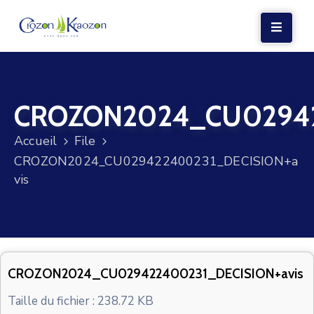
LA
MAIRIE
CROZON2024_CU02942
VIE
LOCALE
Accueil
File
VIE
CROZON2024_CU029422400231_DECISION+a
SOCIALE
vis
TERRE
ET
MER
VOS
CROZON2024_CU029422400231_DECISION+avis
DÉMARCHES
Taille du fichier : 238.72 KB