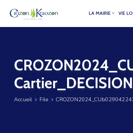
LA MAIRIE
VIE L
CROZON2024_CUb
Cartier_DECISIO
Accueil
File
CROZON2024_CUb02904224346