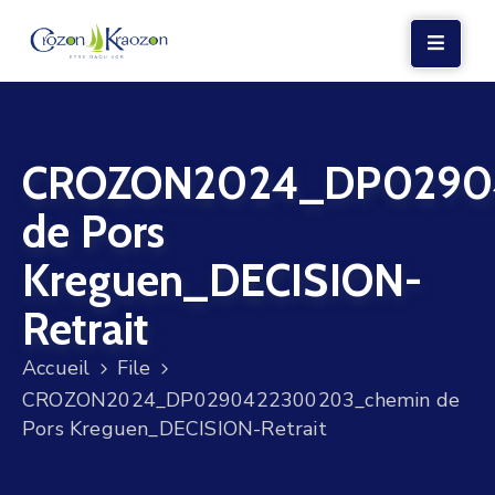
LA
MAIRIE
CROZON2024_DP0290
VIE
LOCALE
de Pors
VIE
Kreguen_DECISION-
SOCIALE
Retrait
TERRE
ET
Accueil
File
MER
CROZON2024_DP0290422300203_chemin de
Pors Kreguen_DECISION-Retrait
VOS
DÉMARCHES