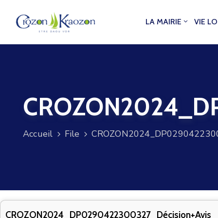
LA MAIRIE
VIE L
CROZON2024_DP0
Accueil
File
CROZON2024_DP02904223003
CROZON2024_DP0290422300327_Décision+Avis