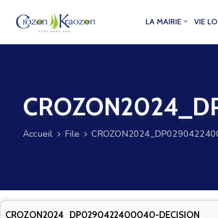
LA MAIRIE
VIE L
CROZON2024_DP
Accueil
File
CROZON2024_DP0290422400
CROZON2024_DP0290422400040-DECISION