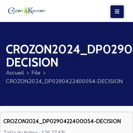
LA
MAIRIE
CROZON2024_DP0290
VIE
LOCALE
DECISION
VIE
Accueil
File
SOCIALE
CROZON2024_DP0290422400054-DECISION
TERRE
ET
MER
VOS
CROZON2024_DP0290422400054-DECISION
DÉMARCHES
Taille du fichier : 126.27 KB