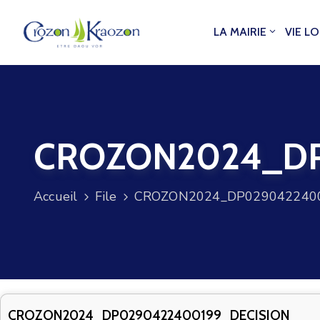
LA MAIRIE
VIE L
CROZON2024_DP
Accueil
File
CROZON2024_DP0290422400
CROZON2024_DP0290422400199_DECISION