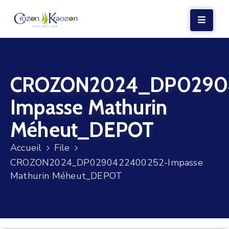
LA
MAIRIE
CROZON2024_DP0290
VIE
LOCALE
Impasse Mathurin
VIE
Méheut_DEPOT
SOCIALE
Accueil
File
TERRE
CROZON2024_DP0290422400252-Impasse
ET
Mathurin Méheut_DEPOT
MER
VOS
DÉMARCHES