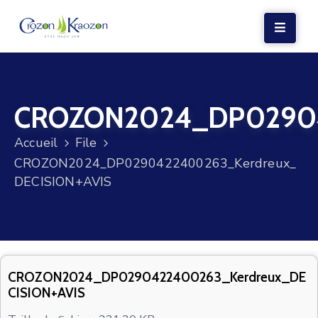
LA
MAIRIE
CROZON2024_DP02904
VIE
LOCALE
Accueil
File
VIE
CROZON2024_DP0290422400263_Kerdreux_
SOCIALE
DECISION+AVIS
TERRE
ET
MER
VOS
CROZON2024_DP0290422400263_Kerdreux_DE
CISION+AVIS
DÉMARCHES