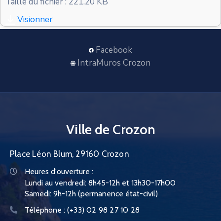
Taille du fichier : 221.20 KB
CONTACT
Visionner
Facebook
IntraMuros Crozon
Ville de Crozon
Place Léon Blum, 29160 Crozon
Heures d'ouverture :
Lundi au vendredi: 8h45-12h et 13h30-17h00
Samedi: 9h-12h (permanence état-civil)
Téléphone :
(+33) 02 98 27 10 28