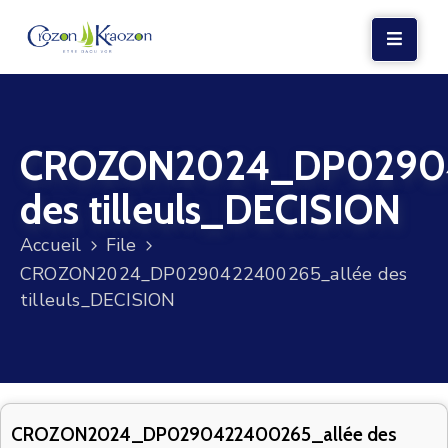
LA
MAIRIE
CROZON2024_DP02904
VIE
LOCALE
des tilleuls_DECISION
VIE
Accueil
File
SOCIALE
CROZON2024_DP0290422400265_allée des
TERRE
tilleuls_DECISION
ET
MER
VOS
DÉMARCHES
CROZON2024_DP0290422400265_allée des