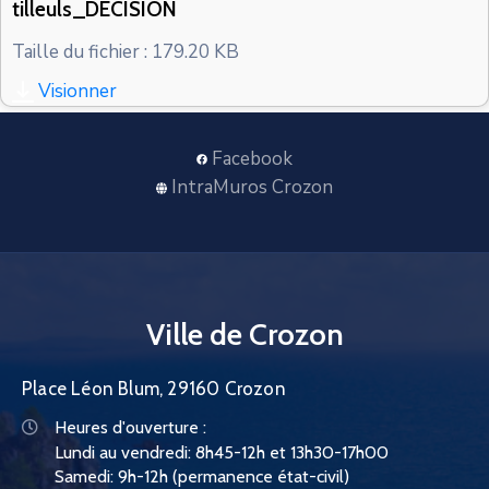
tilleuls_DECISION
CONTACT
Taille du fichier : 179.20 KB
Visionner
Facebook
IntraMuros Crozon
Ville de Crozon
Place Léon Blum, 29160 Crozon
Heures d'ouverture :
Lundi au vendredi: 8h45-12h et 13h30-17h00
Samedi: 9h-12h (permanence état-civil)